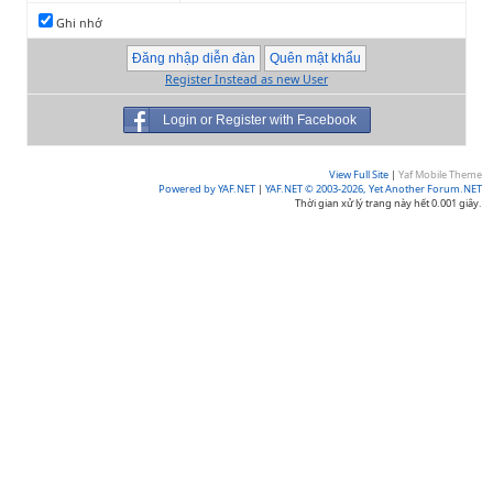
Ghi nhớ
Register Instead as new User
Login or Register with Facebook
View Full Site
|
Yaf Mobile Theme
Powered by YAF.NET
|
YAF.NET © 2003-2026, Yet Another Forum.NET
Thời gian xử lý trang này hết 0.001 giây.