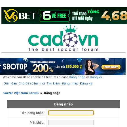
Welcome Guest! To enable all features please
Đăng nhập
or
Đăng ký
.
Diễn đàn
Chủ đề có bài mới
Tìm kiếm
Đăng nhập
Đăng ký
Soccer Việt Nam Forum
»
Đăng nhập
Đăng nhập
Tên đăng nhập:
Mật khẩu: