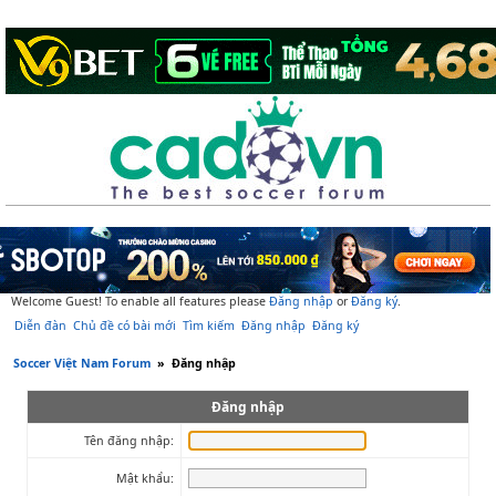
Welcome Guest! To enable all features please
Đăng nhập
or
Đăng ký
.
Diễn đàn
Chủ đề có bài mới
Tìm kiếm
Đăng nhập
Đăng ký
Soccer Việt Nam Forum
»
Đăng nhập
Đăng nhập
Tên đăng nhập:
Mật khẩu: