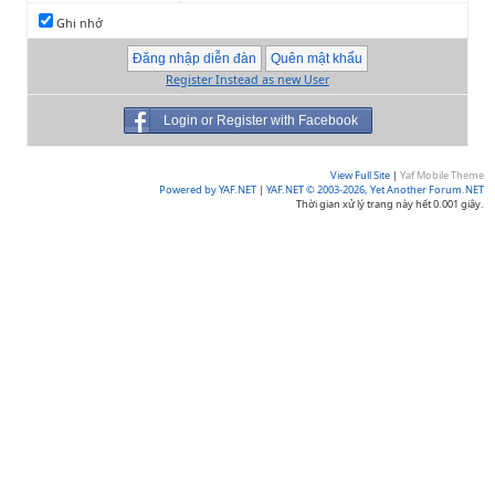
Ghi nhớ
Register Instead as new User
Login or Register with Facebook
View Full Site
|
Yaf Mobile Theme
Powered by YAF.NET
|
YAF.NET © 2003-2026, Yet Another Forum.NET
Thời gian xử lý trang này hết 0.001 giây.