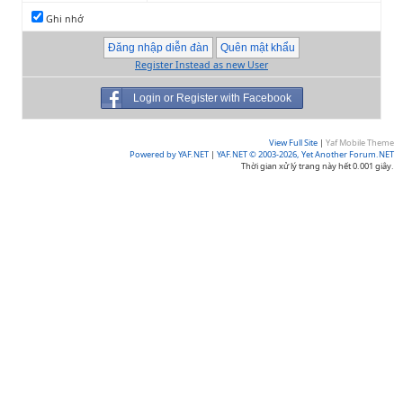
Ghi nhớ
Register Instead as new User
Login or Register with Facebook
View Full Site
|
Yaf Mobile Theme
Powered by YAF.NET
|
YAF.NET © 2003-2026, Yet Another Forum.NET
Thời gian xử lý trang này hết 0.001 giây.