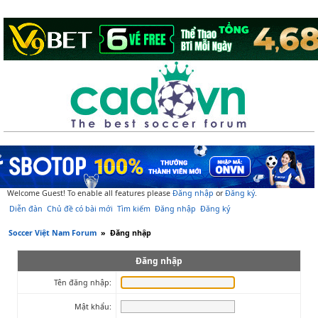
Welcome Guest! To enable all features please
Đăng nhập
or
Đăng ký
.
Diễn đàn
Chủ đề có bài mới
Tìm kiếm
Đăng nhập
Đăng ký
Soccer Việt Nam Forum
»
Đăng nhập
Đăng nhập
Tên đăng nhập:
Mật khẩu: