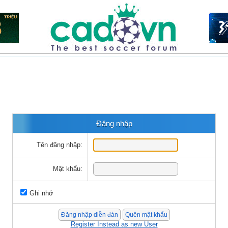
Đăng nhập
Tên đăng nhập:
Mật khẩu:
Ghi nhớ
Register Instead as new User