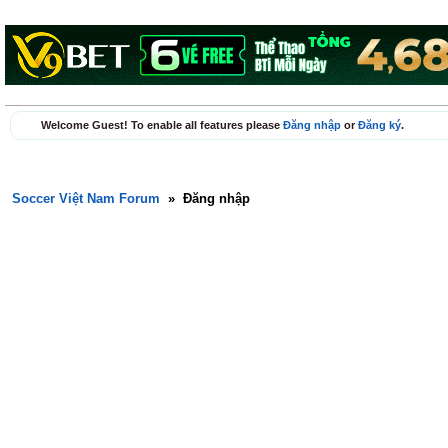
Welcome Guest! To enable all features please
Đăng nhập
or
Đăng ký
.
Soccer Việt Nam Forum
»
Đăng nhập