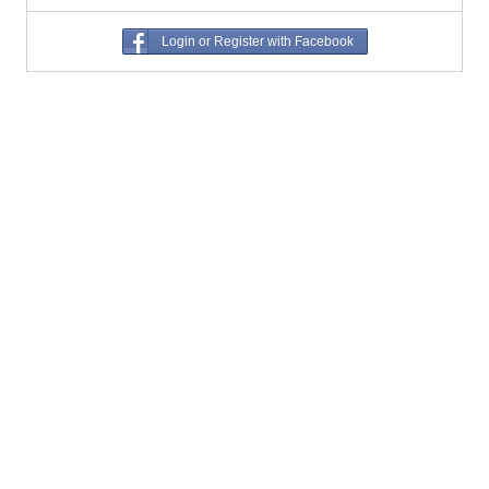
Login or Register with Facebook