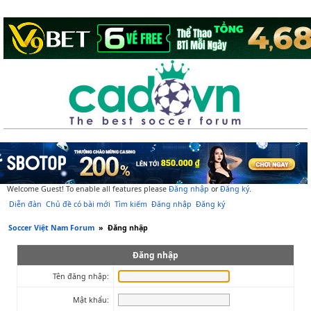
Welcome Guest! To enable all features please
Đăng nhập
or
Đăng ký
.
Diễn đàn
Chủ đề có bài mới
Tìm kiếm
Đăng nhập
Đăng ký
Soccer Việt Nam Forum
»
Đăng nhập
Đăng nhập
Tên đăng nhập:
Mật khẩu: