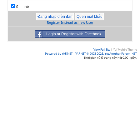
Ghi nhớ
Register Instead as new User
Login or Register with Facebook
View Full Site
|
Yaf Mobile Theme
Powered by YAF.NET
|
YAF.NET © 2003-2026, Yet Another Forum.NET
Thời gian xử lý trang này hết 0.001 giây.