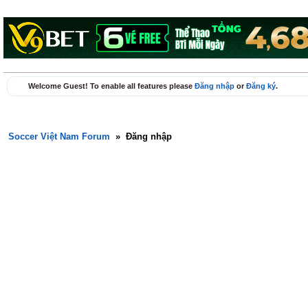
Welcome Guest! To enable all features please
Đăng nhập
or
Đăng ký
.
Soccer Việt Nam Forum
»
Đăng nhập