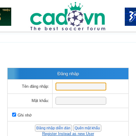
Đăng nhập
Tên đăng nhập:
Mật khẩu:
Ghi nhớ
Register Instead as new User