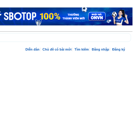
Diễn đàn
Chủ đề có bài mới
Tìm kiếm
Đăng nhập
Đăng ký