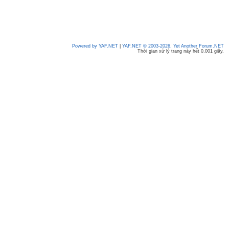
Powered by YAF.NET
|
YAF.NET © 2003-2026, Yet Another Forum.NET
Thời gian xử lý trang này hết 0.001 giây.