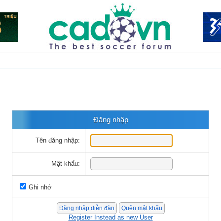
Đăng nhập
Tên đăng nhập:
Mật khẩu:
Ghi nhớ
Register Instead as new User