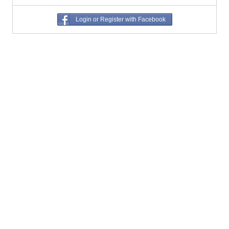
Login or Register with Facebook