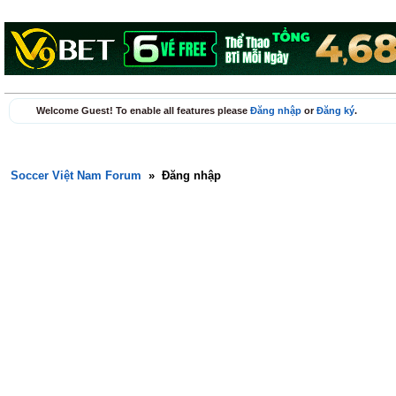
Welcome Guest! To enable all features please
Đăng nhập
or
Đăng ký
.
Soccer Việt Nam Forum
»
Đăng nhập