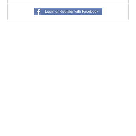
Login or Register with Facebook