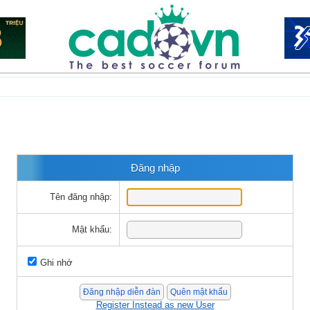
Đăng nhập
Tên đăng nhập:
Mật khẩu:
Ghi nhớ
Register Instead as new User