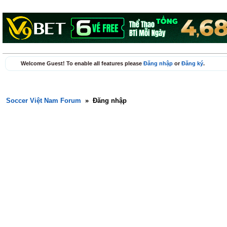
Welcome Guest! To enable all features please
Đăng nhập
or
Đăng ký
.
Soccer Việt Nam Forum
»
Đăng nhập