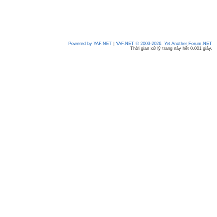
Powered by YAF.NET
|
YAF.NET © 2003-2026, Yet Another Forum.NET
Thời gian xử lý trang này hết 0.001 giây.