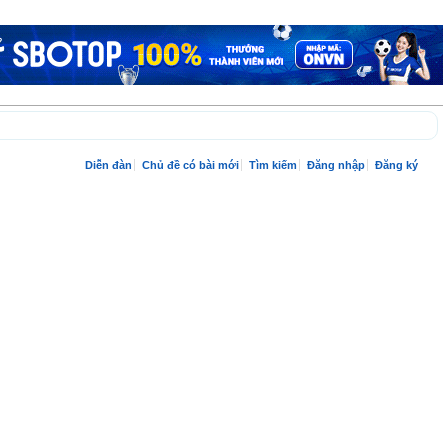
Diễn đàn
Chủ đề có bài mới
Tìm kiếm
Đăng nhập
Đăng ký