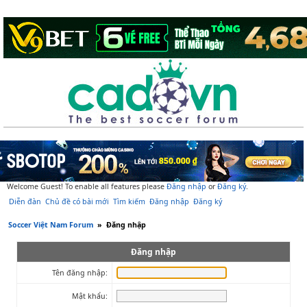
Welcome Guest! To enable all features please
Đăng nhập
or
Đăng ký
.
Diễn đàn
Chủ đề có bài mới
Tìm kiếm
Đăng nhập
Đăng ký
Soccer Việt Nam Forum
»
Đăng nhập
Đăng nhập
Tên đăng nhập:
Mật khẩu: