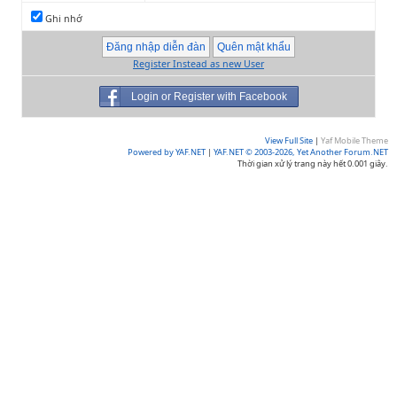
Ghi nhớ
Register Instead as new User
Login or Register with Facebook
View Full Site
|
Yaf Mobile Theme
Powered by YAF.NET
|
YAF.NET © 2003-2026, Yet Another Forum.NET
Thời gian xử lý trang này hết 0.001 giây.