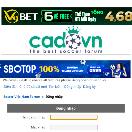
Welcome Guest! To enable all features please
Đăng nhập
or
Đăng ký
.
Diễn đàn
Chủ đề có bài mới
Tìm kiếm
Đăng nhập
Đăng ký
Soccer Việt Nam Forum
»
Đăng nhập
Đăng nhập
Tên đăng nhập:
Mật khẩu: