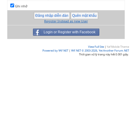
Ghi nhớ
Register Instead as new User
Login or Register with Facebook
View Full Site
|
Yaf Mobile Theme
Powered by YAF.NET
|
YAF.NET © 2003-2026, Yet Another Forum.NET
Thời gian xử lý trang này hết 0.001 giây.