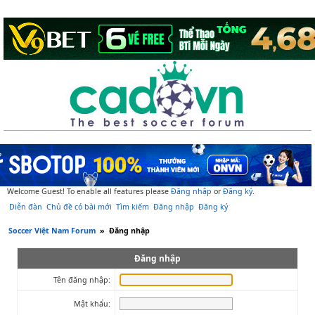
Welcome Guest! To enable all features please
Đăng nhập
or
Đăng ký
.
Diễn đàn
Chủ đề có bài mới
Tìm kiếm
Đăng nhập
Đăng ký
Soccer Việt Nam Forum
»
Đăng nhập
Đăng nhập
Tên đăng nhập:
Mật khẩu: