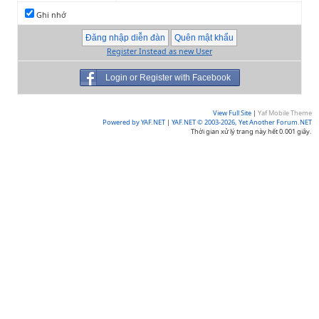
Ghi nhớ
Register Instead as new User
Login or Register with Facebook
View Full Site
|
Yaf Mobile Theme
Powered by YAF.NET
|
YAF.NET © 2003-2026, Yet Another Forum.NET
Thời gian xử lý trang này hết 0.001 giây.