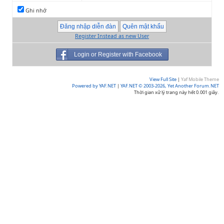
Ghi nhớ
Register Instead as new User
Login or Register with Facebook
View Full Site
|
Yaf Mobile Theme
Powered by YAF.NET
|
YAF.NET © 2003-2026, Yet Another Forum.NET
Thời gian xử lý trang này hết 0.001 giây.