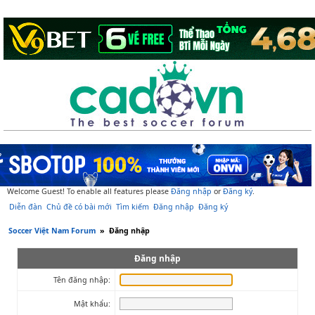
Welcome Guest! To enable all features please
Đăng nhập
or
Đăng ký
.
Diễn đàn
Chủ đề có bài mới
Tìm kiếm
Đăng nhập
Đăng ký
Soccer Việt Nam Forum
»
Đăng nhập
Đăng nhập
Tên đăng nhập:
Mật khẩu: