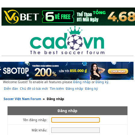
Welcome Guest! To enable all features please
Đăng nhập
or
Đăng ký
.
Diễn đàn
Chủ đề có bài mới
Tìm kiếm
Đăng nhập
Đăng ký
Soccer Việt Nam Forum
»
Đăng nhập
Đăng nhập
Tên đăng nhập:
Mật khẩu: