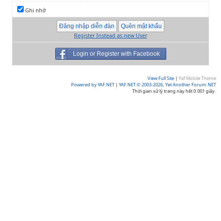
Ghi nhớ
Register Instead as new User
Login or Register with Facebook
View Full Site
|
Yaf Mobile Theme
Powered by YAF.NET
|
YAF.NET © 2003-2026, Yet Another Forum.NET
Thời gian xử lý trang này hết 0.001 giây.