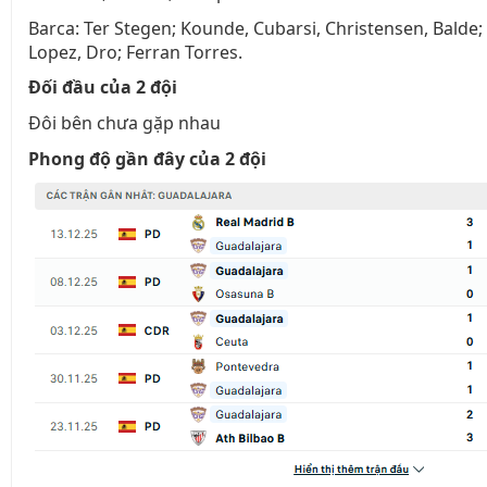
Barca: Ter Stegen; Kounde, Cubarsi, Christensen, Balde;
Lopez, Dro; Ferran Torres.
Đối đầu của 2 đội
Đôi bên chưa gặp nhau
Phong độ gần đây của 2 đội