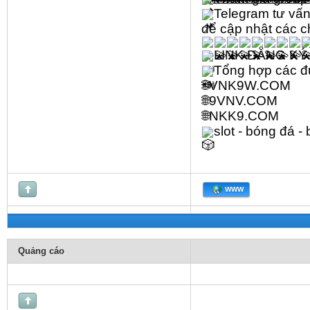
Telegram tư vấn
để cập nhật các c
LINK ĐĂNG KÝ D
Tổng hợp các đư
🌐VNK9W.COM
🌐9VNV.COM
🌐NKK9.COM
slot - bóng đá - 
WWW
Quảng cáo