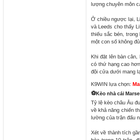
lượng chuyên môn c
Ở chiều ngược lại, Li
và Leeds cho thấy Li
thiếu sắc bén, trong
một con số không đủ 
Khi đặt lên bàn cân,
có thứ hạng cao hơn
đội cửa dưới mang lạ
K9WIN lựa chọn:
Mar
⚽
Kèo nhà cái Marsei
Tỷ lệ kèo châu Âu đư
về khả năng chiến t
lường của trận đấu n
Xét về thành tích gần