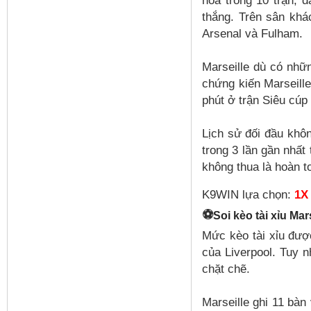
hòa trong 10 trận, đ
thắng. Trên sân khá
Arsenal và Fulham.
Marseille dù có nhữ
chứng kiến Marseill
phút ở trận Siêu cú
Lịch sử đối đầu khôn
trong 3 lần gần nhất
không thua là hoàn t
K9WIN lựa chọn:
1X
⚽
Soi kèo tài xỉu Mar
Mức kèo tài xỉu đượ
của Liverpool. Tuy 
chặt chẽ.
Marseille ghi 11 bàn