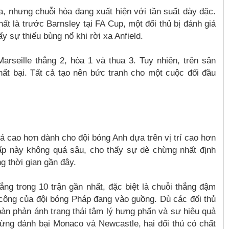
òa, nhưng chuỗi hòa đang xuất hiện với tần suất dày đặc.
hất là trước Barnsley tại FA Cup, một đối thủ bị đánh giá
ấy sự thiếu bùng nổ khi rời xa Anfield.
arseille thắng 2, hòa 1 và thua 3. Tuy nhiên, trên sân
hất bại. Tất cả tạo nên bức tranh cho một cuộc đối đầu
á cao hơn dành cho đội bóng Anh dựa trên vị trí cao hơn
hấp này không quá sâu, cho thấy sự dè chừng nhất định
g thời gian gần đây.
ắng trong 10 trận gần nhất, đặc biệt là chuỗi thắng đậm
 công của đội bóng Pháp đang vào guồng. Dù các đối thủ
 bàn phản ánh trạng thái tâm lý hưng phấn và sự hiệu quả
từng đánh bại Monaco và Newcastle, hai đối thủ có chất