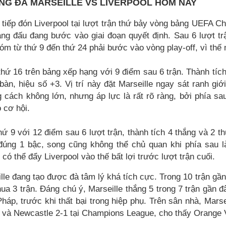
NG ĐÁ MARSEILLE VS LIVERPOOL HÔM NAY
 tiếp đón Liverpool tại lượt trận thứ bảy vòng bảng UEFA 
ảng đấu đang bước vào giai đoạn quyết định. Sau 6 lượt tr
óm từ thứ 9 đến thứ 24 phải bước vào vòng play-off, vì thế
thứ 16 trên bảng xếp hạng với 9 điểm sau 6 trận. Thành tích 
bàn, hiệu số +3. Vị trí này đặt Marseille ngay sát ranh giới
cách không lớn, nhưng áp lực là rất rõ ràng, bởi phía sau
 cơ hội.
hứ 9 với 12 điểm sau 6 lượt trận, thành tích 4 thắng và 2 th
đúng 1 bậc, song cũng không thể chủ quan khi phía sau l
ó thể đẩy Liverpool vào thế bất lợi trước lượt trận cuối.
lle đang tạo được đà tâm lý khá tích cực. Trong 10 trận gần 
hua 3 trận. Đáng chú ý, Marseille thắng 5 trong 7 trận gần
Pháp, trước khi thất bại trong hiệp phụ. Trên sân nhà, Marse
 và Newcastle 2-1 tại Champions League, cho thấy Orange V