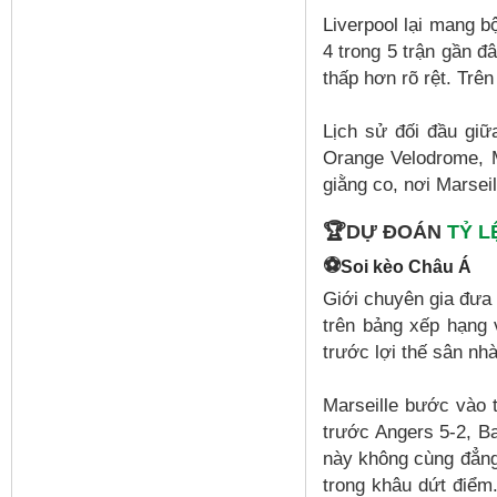
Liverpool lại mang b
4 trong 5 trận gần đ
thấp hơn rõ rệt. Trên
Lịch sử đối đầu giữ
Orange Velodrome, M
giằng co, nơi Marsei
🏆
DỰ ĐOÁN
TỶ L
⚽
Soi kèo Châu Á
Giới chuyên gia đưa 
trên bảng xếp hạng 
trước lợi thế sân nh
Marseille bước vào t
trước Angers 5-2, B
này không cùng đẳng 
trong khâu dứt điểm.