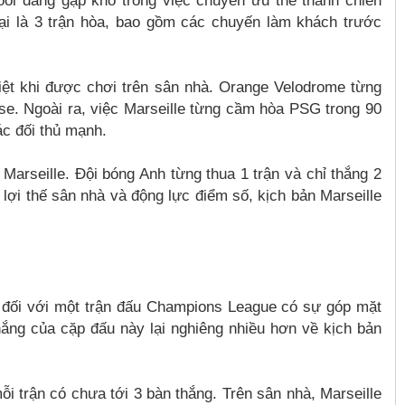
rpool đang gặp khó trong việc chuyển ưu thế thành chiến
 lại là 3 trận hòa, bao gồm các chuyến làm khách trước
biệt khi được chơi trên sân nhà. Orange Velodrome từng
se. Ngoài ra, việc Marseille từng cầm hòa PSG trong 90
c đối thủ mạnh.
 Marseille. Đội bóng Anh từng thua 1 trận và chỉ thắng 2
 lợi thế sân nhà và động lực điểm số, kịch bản Marseille
nh đối với một trận đấu Champions League có sự góp mặt
hắng của cặp đấu này lại nghiêng nhiều hơn về kịch bản
ỗi trận có chưa tới 3 bàn thắng. Trên sân nhà, Marseille