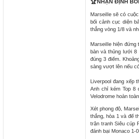
🏆
NHẬN ĐỊNH BÓ
Marseille sẽ có cuộc
bối cảnh cục diện b
thẳng vòng 1/8 và nh
Marseille hiện đứng 
bàn và thủng lưới 8 
đúng 3 điểm. Khoảng 
sàng vượt lên nếu có
Liverpool đang xếp t
Anh chỉ kém Top 8 
Velodrome hoàn toàn c
Xét phong độ, Marsei
thắng, hòa 1 và để t
trận tranh Siêu cúp 
đánh bại Monaco 1-0