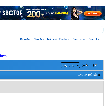
Diễn đàn
Chủ đề có bài mới
Tìm kiếm
Đăng nhập
Đăng ký
adovn
Tùy chọn
Chủ đề kế tiếp