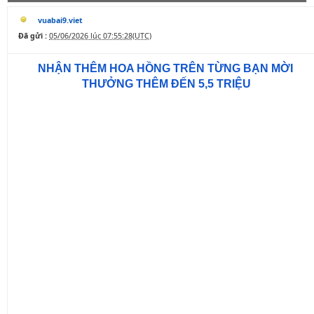
vuabai9.viet
Đã gửi :
05/06/2026 lúc 07:55:28(UTC)
NHẬN THÊM HOA HỒNG TRÊN TỪNG BẠN MỜI
 THƯỞNG THÊM ĐẾN 5,5 TRIỆU