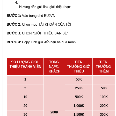
Hướng dẫn gửi link giới thiệu bạn:
BƯỚC 1:
 Vào trang chủ EU9VN
BƯỚC 2
: Chọn mục TÀI KHOẢN CỦA TÔI
BƯỚC 3:
 CHỌN “GIỚI  THIỆU BẠN BÈ” 
BƯỚC 4:
 Copy Link gửi đến bạn bè của mình
SỐ LƯỢNG GIƠI 
TỔNG 
TIỀN 
TIỀN 
THIỆU THÀNH VIÊN
NẠP/1 
THƯỞNG GIỚI 
THƯỞNG 
KHÁCH
THIỆU
THÊM
1
50K
-
5
250K
50K
10
500K
100K
20
1,000K
200K
200K
30
1,500K
300K