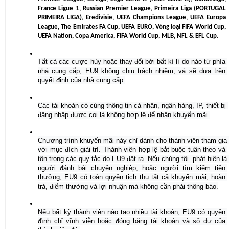
France Ligue 1, Russian Premier League, Primeira Liga (PORTUGAL 
PRIMEIRA LIGA), Eredivisie, UEFA Champions League, UEFA Europa 
League, The Emirates FA Cup, UEFA EURO, Vòng loại FIFA World Cup, 
UEFA Nation, Copa America, FIFA World Cup, MLB, NFL & EFL Cup.
Tất cả các cược hủy hoặc thay đổi bởi bất kì lí do nào từ phía 
nhà cung cấp, EU9 không chịu trách nhiệm, và sẽ dựa trên 
quyết định của nhà cung cấp.
Các tài khoản có cùng thông tin cá nhân, ngân hàng, IP, thiết bị 
đăng nhập được coi là không hợp lệ để nhận khuyến mãi.
Chương trình khuyến mãi này chỉ dành cho thành viên tham gia 
với mục đích giải trí. Thành viên hợp lệ bắt buộc tuân theo và 
tôn trọng các quy tắc do EU9 đặt ra. Nếu chúng tôi  phát hiện là 
người đánh bài chuyên nghiệp, hoặc người tìm kiếm tiền 
thưởng, EU9 có toàn quyền tịch thu tất cả khuyến mãi, hoàn 
trả, điểm thưởng và lợi nhuận mà không cần phải thông báo.
Nếu bất kỳ thành viên nào tạo nhiều tài khoản, EU9 có quyền 
đình chỉ vĩnh viễn hoặc đóng băng tài khoản và số dư của 