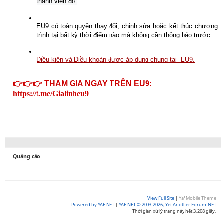
thành viên đó.
EU9 có toàn quyền thay đổi, chỉnh sửa hoặc kết thúc chương 
trình tại bất kỳ thời điểm nào mà không cần thông báo trước.
Điều kiện và Điều khoản được áp dụng chung tại  EU9.
👉👉👉 THAM GIA NGAY TRÊN EU9: 
https://t.me/Gialinheu9
Quảng cáo
View Full Site
|
Yaf Mobile Theme
Powered by YAF.NET
|
YAF.NET © 2003-2026, Yet Another Forum.NET
Thời gian xử lý trang này hết 3.208 giây.