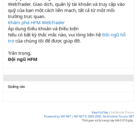
WebTrader. Giao dịch, quản lý tài khoản và truy cập vào
quỹ của bạn một cách liền mạch, tất cả từ một môi
trường trực quan.
Khám phá HFM WebTrader
Áp dụng Điều khoản và Điều kiện
Nếu có bất kỳ thắc mắc nào, vui lòng liên hệ
Đội ngũ hỗ
trợ
của chúng tôi để được giúp đỡ.
Trân trọng,
Đội ngũ HFM
Quảng cáo
View Full Site
|
Yaf Mobile Theme
Powered by YAF.NET
|
YAF.NET © 2003-2026, Yet Another Forum.NET
Thời gian xử lý trang này hết 0.013 giây.