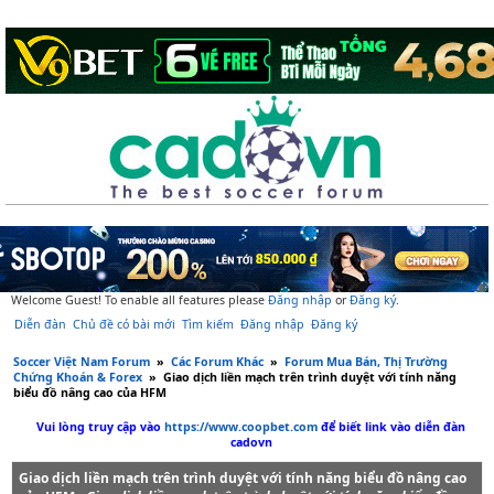
Welcome Guest! To enable all features please
Đăng nhập
or
Đăng ký
.
Diễn đàn
Chủ đề có bài mới
Tìm kiếm
Đăng nhập
Đăng ký
Soccer Việt Nam Forum
»
Các Forum Khác
»
Forum Mua Bán, Thị Trường
Chứng Khoán & Forex
»
Giao dịch liền mạch trên trình duyệt với tính năng
biểu đồ nâng cao của HFM​
Vui lòng truy cập vào
https://www.coopbet.com
để biết link vào diễn đàn
cadovn
Giao dịch liền mạch trên trình duyệt với tính năng biểu đồ nâng cao