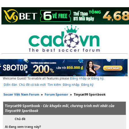
Welcome Guest! To enable all features please
Đăng nhập
or
Đăng ký
.
Diễn đàn
Chủ đề có bài mới
Tìm kiếm
Đăng nhập
Đăng ký
Soccer Việt Nam Forum
»
Forum Sponsor
»
Tinycat99 Sportbook
Tinycat99 Sportbook -
Các khuyến mãi, chương trình mới nhất của
Tinycat99 Sportbook
Chủ đề
Ai đang xem trang này?