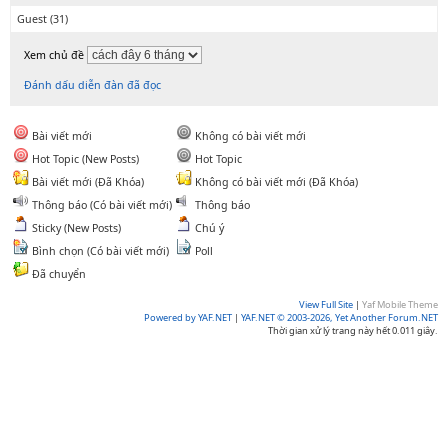
Guest
(31)
Xem chủ đề
Đánh dấu diễn đàn đã đọc
Bài viết mới
Không có bài viết mới
Hot Topic (New Posts)
Hot Topic
Bài viết mới (Đã Khóa)
Không có bài viết mới (Đã Khóa)
Thông báo (Có bài viết mới)
Thông báo
Sticky (New Posts)
Chú ý
Bình chọn (Có bài viết mới)
Poll
Đã chuyển
View Full Site
|
Yaf Mobile Theme
Powered by YAF.NET
|
YAF.NET © 2003-2026, Yet Another Forum.NET
Thời gian xử lý trang này hết 0.011 giây.