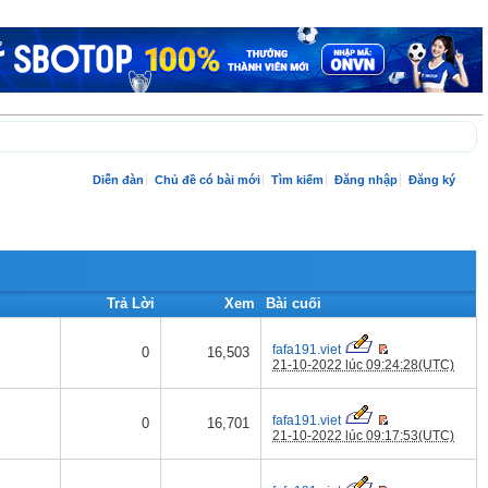
Diễn đàn
Chủ đề có bài mới
Tìm kiếm
Đăng nhập
Đăng ký
Trả Lời
Xem
Bài cuối
fafa191.viet
0
16,503
21-10-2022 lúc 09:24:28(UTC)
fafa191.viet
0
16,701
21-10-2022 lúc 09:17:53(UTC)