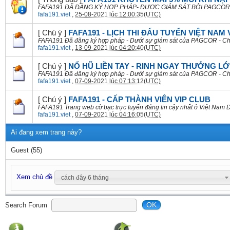
FAFA191 ĐÃ ĐĂNG KÝ HỢP PHÁP- ĐƯỢC GIÁM SÁT BỞI PAGCOR 
fafa191.viet
,
25-08-2021 lúc 12:00:35(UTC)
[ Chú ý ]
FAFA191 - LỊCH THI ĐẤU TUYỂN VIỆT NAM
FAFA191 Đã đăng ký hợp pháp - Dưới sự giám sát của PAGCOR - Ch
fafa191.viet
,
13-09-2021 lúc 04:20:40(UTC)
[ Chú ý ]
NỔ HŨ LIỀN TAY - RINH NGAY THƯỞNG LỚ
FAFA191 Đã đăng ký hợp pháp - Dưới sự giám sát của PAGCOR - Ch
fafa191.viet
,
07-09-2021 lúc 07:13:12(UTC)
[ Chú ý ]
FAFA191 - CẤP THÀNH VIÊN VIP CLUB
FAFA191 Trang web cờ bạc trực tuyến đáng tin cậy nhất ở Việt Nam
fafa191.viet
,
07-09-2021 lúc 04:16:05(UTC)
Ai đang xem trang này?
Guest
(55)
Xem chủ đề
cách đây 6 tháng
OK
Search Forum