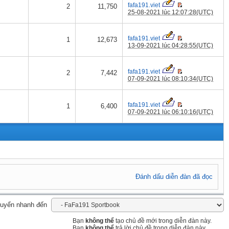
fafa191.viet
2
11,750
25-08-2021 lúc 12:07:28(UTC)
fafa191.viet
1
12,673
13-09-2021 lúc 04:28:55(UTC)
fafa191.viet
2
7,442
07-09-2021 lúc 08:10:34(UTC)
fafa191.viet
1
6,400
07-09-2021 lúc 06:10:16(UTC)
Đánh dấu diễn đàn đã đọc
uyển nhanh đến
Bạn
không thể
tạo chủ đề mới trong diễn đàn này.
Bạn
không thể
trả lời chủ đề trong diễn đàn này.