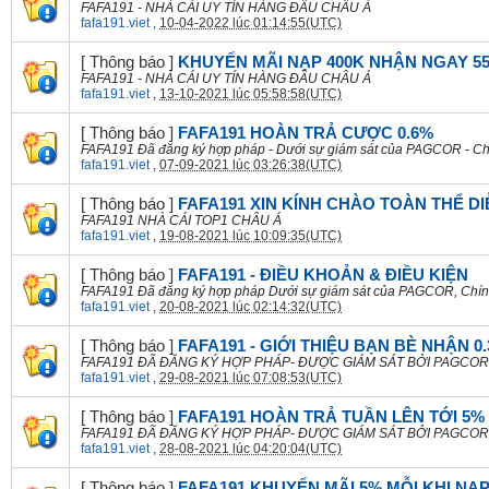
FAFA191 - NHÀ CÁI UY TÍN HÀNG ĐẦU CHÂU Á
fafa191.viet
,
10-04-2022 lúc 01:14:55(UTC)
[ Thông báo ]
KHUYẾN MÃI NẠP 400K NHẬN NGAY 55
FAFA191 - NHÀ CÁI UY TÍN HÀNG ĐẦU CHÂU Á
fafa191.viet
,
13-10-2021 lúc 05:58:58(UTC)
[ Thông báo ]
FAFA191 HOÀN TRẢ CƯỢC 0.6%
FAFA191 Đã đăng ký hợp pháp - Dưới sự giám sát của PAGCOR - Ch
fafa191.viet
,
07-09-2021 lúc 03:26:38(UTC)
[ Thông báo ]
FAFA191 XIN KÍNH CHÀO TOÀN THỂ D
FAFA191 NHÀ CÁI TOP1 CHÂU Á
fafa191.viet
,
19-08-2021 lúc 10:09:35(UTC)
[ Thông báo ]
FAFA191 - ĐIỀU KHOẢN & ĐIỀU KIỆN
FAFA191 Đã đăng ký hợp pháp Dưới sự giám sát của PAGCOR, Chín
fafa191.viet
,
20-08-2021 lúc 02:14:32(UTC)
[ Thông báo ]
FAFA191 - GIỚI THIỆU BẠN BÈ NHẬN 0
FAFA191 ĐÃ ĐĂNG KÝ HỢP PHÁP- ĐƯỢC GIÁM SÁT BỞI PAGCOR 
fafa191.viet
,
29-08-2021 lúc 07:08:53(UTC)
[ Thông báo ]
FAFA191 HOÀN TRẢ TUẦN LÊN TỚI 5%
FAFA191 ĐÃ ĐĂNG KÝ HỢP PHÁP- ĐƯỢC GIÁM SÁT BỞI PAGCOR 
fafa191.viet
,
28-08-2021 lúc 04:20:04(UTC)
[ Thông báo ]
FAFA191 KHUYẾN MÃI 5% MỖI KHI NẠP