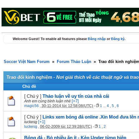
Welcome Guest! To enable all features please
Đăng nhập
or
Đăng ký
.
Soccer Việt Nam Forum
»
Forum Thảo Luận
»
Trao đổi kinh nghiệ
Trao đổi kinh nghiệm -
Nơi giải thích về các thuật ngữ và tra
Chủ đề
[ Chú ý ]
Thảo luận về uy tín của nhà cái
[+7]
Anh em cùng bình luận nhé
magic56
,
30-11-2014 lúc 12:58:08(UTC)
-
1
...
4
,
5
,
6
[ Chú ý ]
Links xem bóng đá online .Xin Mod đưa lên 
[+1]
luckesg
luckesg
,
06-02-2009 lúc 12:39:28(UTC)
-
1
,
2
Bóng đá - Bỏ nhiều ăn ít - Kèo Under từng hiệp