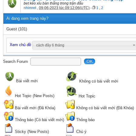
bet kèo xỉu bàn thắng trong trận đấu
nhimret
,
09-06-2023 lúc 09:12:06(UTC)
-
1
,
2
Ai đang xem trang này?
Guest
(101)
Xem chủ đề
cách đây 6 tháng
OK
Search Forum
Bài viết mới
Không có bài viết mới
Hot Topic (New Posts)
Hot Topic
Bài viết mới (Đã Khóa)
Không có bài viết mới (Đã Khóa)
Thông báo (Có bài viết mới)
Thông báo
Sticky (New Posts)
Chú ý