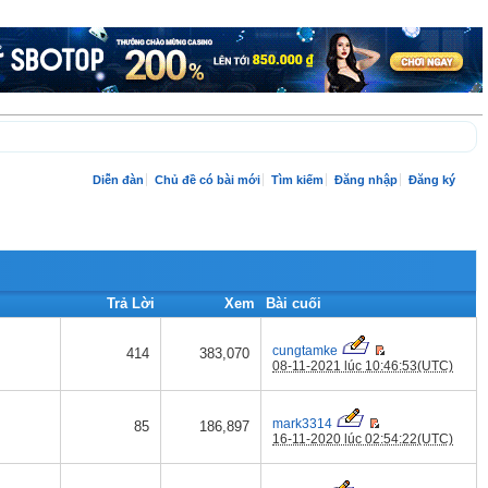
Diễn đàn
Chủ đề có bài mới
Tìm kiếm
Đăng nhập
Đăng ký
Trả Lời
Xem
Bài cuối
cungtamke
414
383,070
08-11-2021 lúc 10:46:53(UTC)
mark3314
85
186,897
16-11-2020 lúc 02:54:22(UTC)