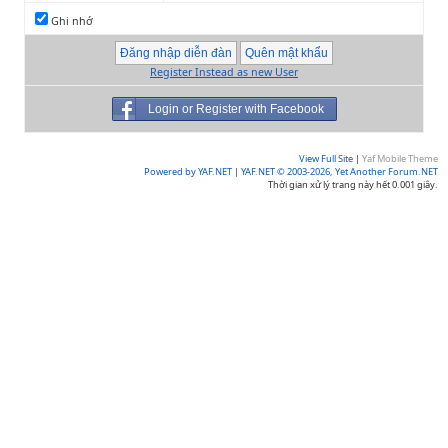
Ghi nhớ
Register Instead as new User
Login or Register with Facebook
View Full Site
|
Yaf Mobile Theme
Powered by YAF.NET
|
YAF.NET © 2003-2026, Yet Another Forum.NET
Thời gian xử lý trang này hết 0.001 giây.