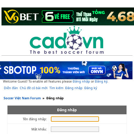
Welcome Guest! To enable all features please
Đăng nhập
or
Đăng ký
.
Diễn đàn
Chủ đề có bài mới
Tìm kiếm
Đăng nhập
Đăng ký
Soccer Việt Nam Forum
»
Đăng nhập
Đăng nhập
Tên đăng nhập:
Mật khẩu: