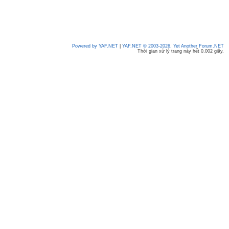
Powered by YAF.NET
|
YAF.NET © 2003-2026, Yet Another Forum.NET
Thời gian xử lý trang này hết 0.002 giây.