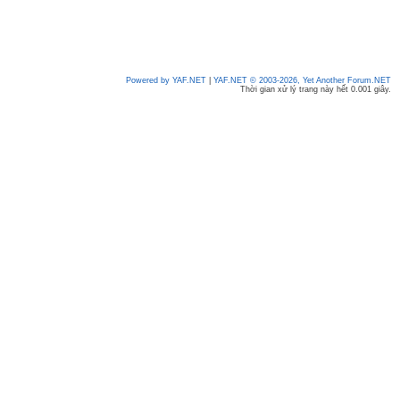
Powered by YAF.NET
|
YAF.NET © 2003-2026, Yet Another Forum.NET
Thời gian xử lý trang này hết 0.001 giây.