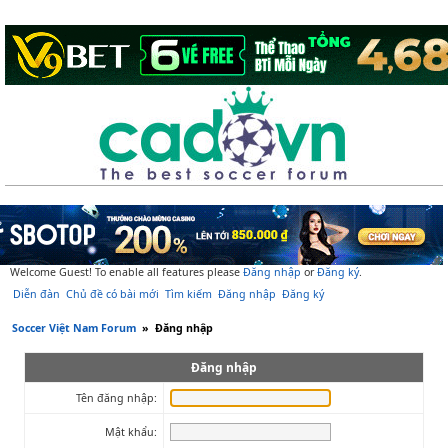
Welcome Guest! To enable all features please
Đăng nhập
or
Đăng ký
.
Diễn đàn
Chủ đề có bài mới
Tìm kiếm
Đăng nhập
Đăng ký
Soccer Việt Nam Forum
»
Đăng nhập
Đăng nhập
Tên đăng nhập:
Mật khẩu: