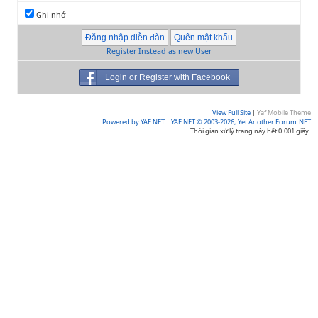
Ghi nhớ
Register Instead as new User
Login or Register with Facebook
View Full Site
|
Yaf Mobile Theme
Powered by YAF.NET
|
YAF.NET © 2003-2026, Yet Another Forum.NET
Thời gian xử lý trang này hết 0.001 giây.