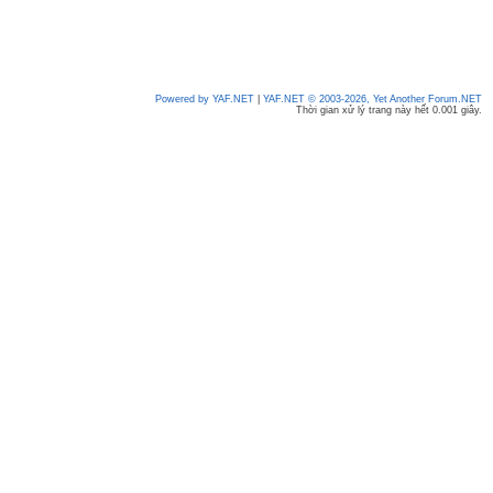
Powered by YAF.NET
|
YAF.NET © 2003-2026, Yet Another Forum.NET
Thời gian xử lý trang này hết 0.001 giây.