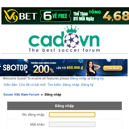
Welcome Guest! To enable all features please
Đăng nhập
or
Đăng ký
.
Diễn đàn
Chủ đề có bài mới
Tìm kiếm
Đăng nhập
Đăng ký
Soccer Việt Nam Forum
»
Đăng nhập
Đăng nhập
Tên đăng nhập:
Mật khẩu: