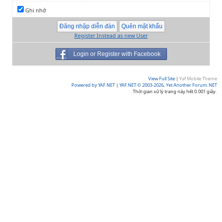
Ghi nhớ
Register Instead as new User
Login or Register with Facebook
View Full Site
|
Yaf Mobile Theme
Powered by YAF.NET
|
YAF.NET © 2003-2026, Yet Another Forum.NET
Thời gian xử lý trang này hết 0.001 giây.