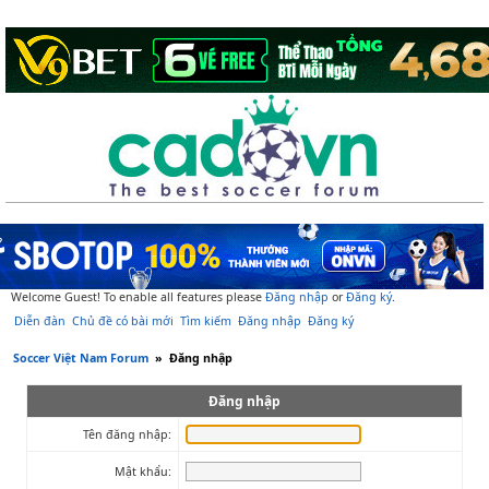
Welcome Guest! To enable all features please
Đăng nhập
or
Đăng ký
.
Diễn đàn
Chủ đề có bài mới
Tìm kiếm
Đăng nhập
Đăng ký
Soccer Việt Nam Forum
»
Đăng nhập
Đăng nhập
Tên đăng nhập:
Mật khẩu: