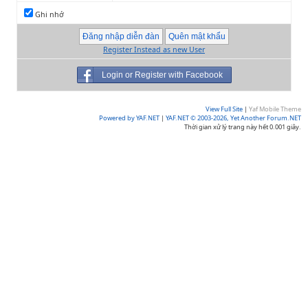
Ghi nhớ
Register Instead as new User
Login or Register with Facebook
View Full Site
|
Yaf Mobile Theme
Powered by YAF.NET
|
YAF.NET © 2003-2026, Yet Another Forum.NET
Thời gian xử lý trang này hết 0.001 giây.