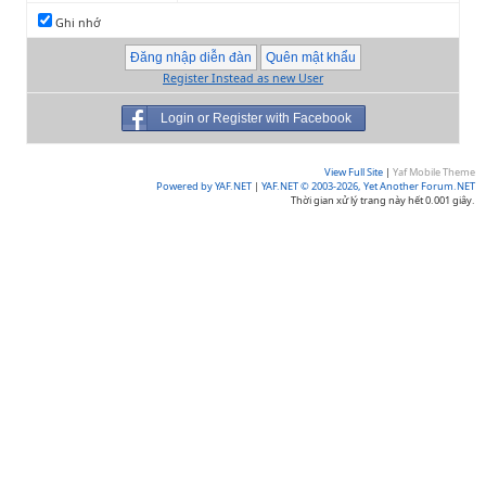
Ghi nhớ
Register Instead as new User
Login or Register with Facebook
View Full Site
|
Yaf Mobile Theme
Powered by YAF.NET
|
YAF.NET © 2003-2026, Yet Another Forum.NET
Thời gian xử lý trang này hết 0.001 giây.