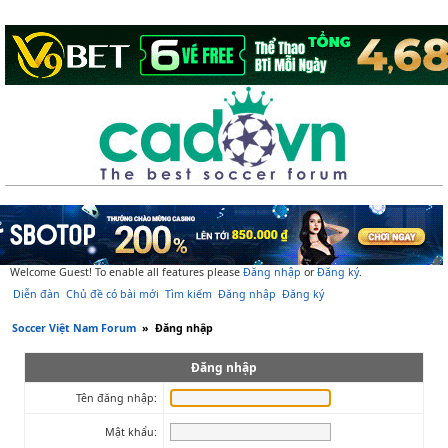
Welcome Guest! To enable all features please
Đăng nhập
or
Đăng ký
.
Diễn đàn
Chủ đề có bài mới
Tìm kiếm
Đăng nhập
Đăng ký
Soccer Việt Nam Forum
»
Đăng nhập
Đăng nhập
Tên đăng nhập:
Mật khẩu: