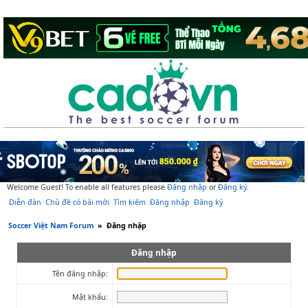
Welcome Guest! To enable all features please
Đăng nhập
or
Đăng ký
.
Diễn đàn
Chủ đề có bài mới
Tìm kiếm
Đăng nhập
Đăng ký
Soccer Việt Nam Forum
»
Đăng nhập
Đăng nhập
Tên đăng nhập:
Mật khẩu: