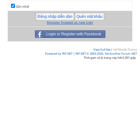
Ghi nhớ
Register Instead as new User
Login or Register with Facebook
View Full Site
|
Yaf Mobile Theme
Powered by YAF.NET
|
YAF.NET © 2003-2026, Yet Another Forum.NET
Thời gian xử lý trang này hết 0.001 giây.