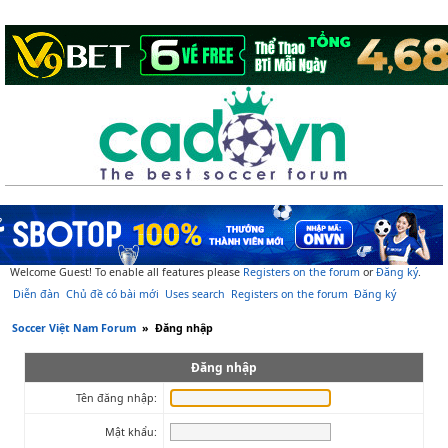
Welcome Guest! To enable all features please
Registers on the forum
or
Đăng ký
.
Diễn đàn
Chủ đề có bài mới
Uses search
Registers on the forum
Đăng ký
Soccer Việt Nam Forum
»
Đăng nhập
Đăng nhập
Tên đăng nhập:
Mật khẩu: