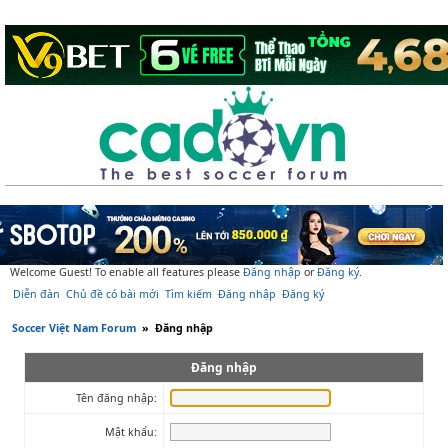
Welcome Guest! To enable all features please
Đăng nhập
or
Đăng ký
.
Diễn đàn
Chủ đề có bài mới
Tìm kiếm
Đăng nhập
Đăng ký
Soccer Việt Nam Forum
»
Đăng nhập
Đăng nhập
Tên đăng nhập:
Mật khẩu: