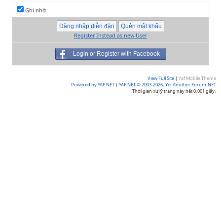
Ghi nhớ
Register Instead as new User
Login or Register with Facebook
View Full Site
|
Yaf Mobile Theme
Powered by YAF.NET
|
YAF.NET © 2003-2026, Yet Another Forum.NET
Thời gian xử lý trang này hết 0.001 giây.