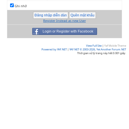
Ghi nhớ
Register Instead as new User
Login or Register with Facebook
View Full Site
|
Yaf Mobile Theme
Powered by YAF.NET
|
YAF.NET © 2003-2026, Yet Another Forum.NET
Thời gian xử lý trang này hết 0.001 giây.