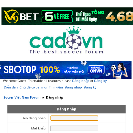
Welcome Guest! To enable all features please
Đăng nhập
or
Đăng ký
.
Diễn đàn
Chủ đề có bài mới
Tìm kiếm
Đăng nhập
Đăng ký
Soccer Việt Nam Forum
»
Đăng nhập
Đăng nhập
Tên đăng nhập:
Mật khẩu: