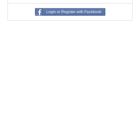
Login or Register with Facebook