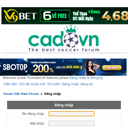
Welcome Guest! To enable all features please
Đăng nhập
or
Đăng ký
.
Diễn đàn
Chủ đề có bài mới
Tìm kiếm
Đăng nhập
Đăng ký
Soccer Việt Nam Forum
»
Đăng nhập
Đăng nhập
Tên đăng nhập:
Mật khẩu: