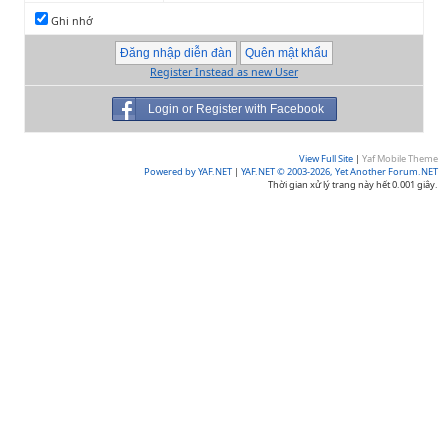
Ghi nhớ
Register Instead as new User
Login or Register with Facebook
View Full Site
|
Yaf Mobile Theme
Powered by YAF.NET
|
YAF.NET © 2003-2026, Yet Another Forum.NET
Thời gian xử lý trang này hết 0.001 giây.