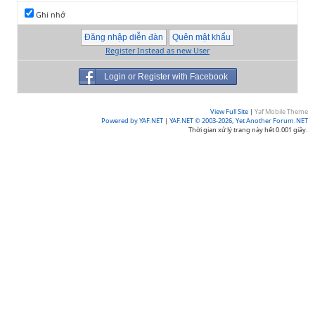
Ghi nhớ
Register Instead as new User
Login or Register with Facebook
View Full Site
|
Yaf Mobile Theme
Powered by YAF.NET
|
YAF.NET © 2003-2026, Yet Another Forum.NET
Thời gian xử lý trang này hết 0.001 giây.