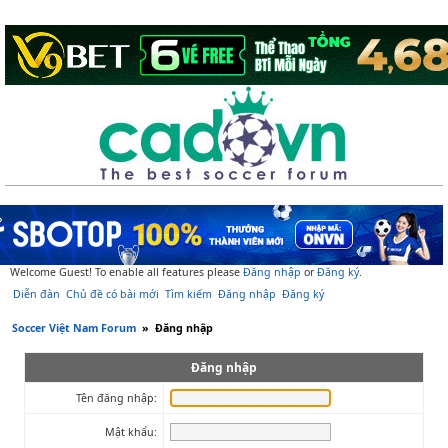
Welcome Guest! To enable all features please
Đăng nhập
or
Đăng ký
.
Diễn đàn
Chủ đề có bài mới
Tìm kiếm
Đăng nhập
Đăng ký
Soccer Việt Nam Forum
»
Đăng nhập
Đăng nhập
Tên đăng nhập:
Mật khẩu: