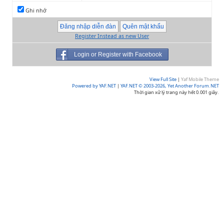
Ghi nhớ
Register Instead as new User
Login or Register with Facebook
View Full Site
|
Yaf Mobile Theme
Powered by YAF.NET
|
YAF.NET © 2003-2026, Yet Another Forum.NET
Thời gian xử lý trang này hết 0.001 giây.