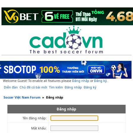
Welcome Guest! To enable all features please
Đăng nhập
or
Đăng ký
.
Diễn đàn
Chủ đề có bài mới
Tìm kiếm
Đăng nhập
Đăng ký
Soccer Việt Nam Forum
»
Đăng nhập
Đăng nhập
Tên đăng nhập:
Mật khẩu: