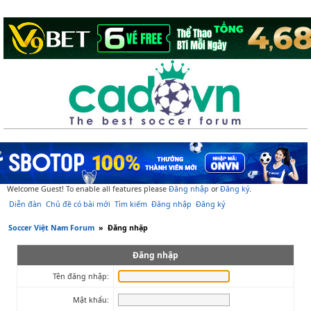
Welcome Guest! To enable all features please
Đăng nhập
or
Đăng ký
.
Diễn đàn
Chủ đề có bài mới
Tìm kiếm
Đăng nhập
Đăng ký
Soccer Việt Nam Forum
»
Đăng nhập
Đăng nhập
Tên đăng nhập:
Mật khẩu: