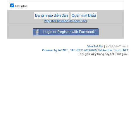
Ghi nhớ
Register Instead as new User
Login or Register with Facebook
View Full Site
|
Yaf Mobile Theme
Powered by YAF.NET
|
YAF.NET © 2003-2026, Yet Another Forum.NET
Thời gian xử lý trang này hết 0.001 giây.