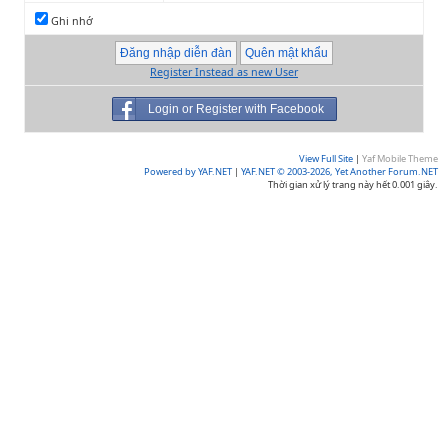
Ghi nhớ
Register Instead as new User
Login or Register with Facebook
View Full Site
|
Yaf Mobile Theme
Powered by YAF.NET
|
YAF.NET © 2003-2026, Yet Another Forum.NET
Thời gian xử lý trang này hết 0.001 giây.