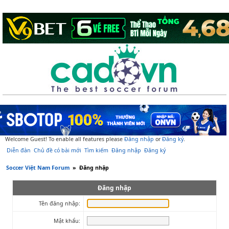
Welcome Guest! To enable all features please
Đăng nhập
or
Đăng ký
.
Diễn đàn
Chủ đề có bài mới
Tìm kiếm
Đăng nhập
Đăng ký
Soccer Việt Nam Forum
»
Đăng nhập
Đăng nhập
Tên đăng nhập:
Mật khẩu: