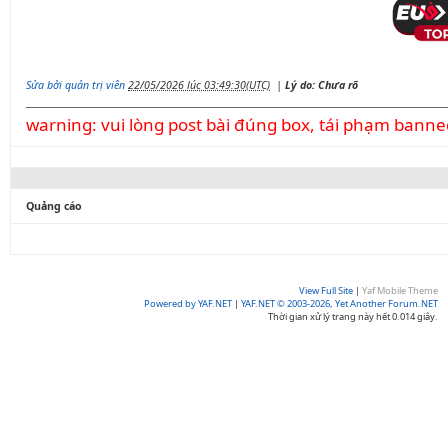
Sửa bởi quản trị viên
22/05/2026 lúc 03:49:30(UTC)
|
Lý do: Chưa rõ
warning: vui lòng post bài đúng box, tái phạm bann
Quảng cáo
View Full Site
|
Yaf Mobile Theme
Powered by YAF.NET
|
YAF.NET © 2003-2026, Yet Another Forum.NET
Thời gian xử lý trang này hết 0.014 giây.