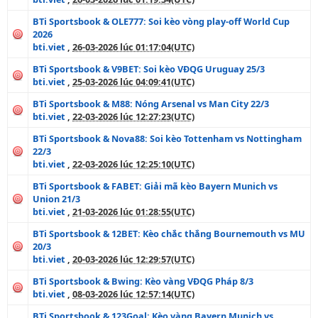
BTi Sportsbook & OLE777: Soi kèo vòng play-off World Cup
2026
bti.viet
,
26-03-2026 lúc 01:17:04(UTC)
BTi Sportsbook & V9BET: Soi kèo VĐQG Uruguay 25/3
bti.viet
,
25-03-2026 lúc 04:09:41(UTC)
BTi Sportsbook & M88: Nóng Arsenal vs Man City 22/3
bti.viet
,
22-03-2026 lúc 12:27:23(UTC)
BTi Sportsbook & Nova88: Soi kèo Tottenham vs Nottingham
22/3
bti.viet
,
22-03-2026 lúc 12:25:10(UTC)
BTi Sportsbook & FABET: Giải mã kèo Bayern Munich vs
Union 21/3
bti.viet
,
21-03-2026 lúc 01:28:55(UTC)
BTi Sportsbook & 12BET: Kèo chắc thắng Bournemouth vs MU
20/3
bti.viet
,
20-03-2026 lúc 12:29:57(UTC)
BTi Sportsbook & Bwing: Kèo vàng VĐQG Pháp 8/3
bti.viet
,
08-03-2026 lúc 12:57:14(UTC)
BTi Sportsbook & 123Goal: Kèo vàng Bayern Munich vs