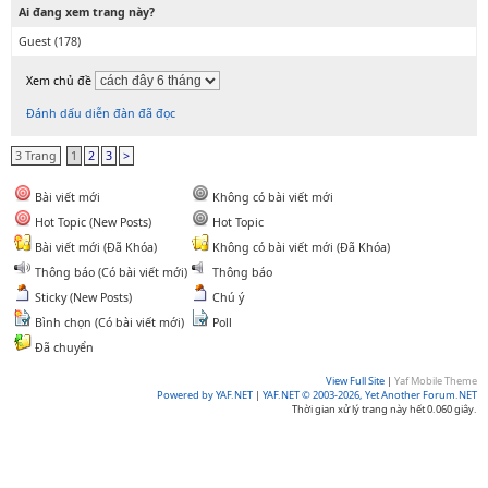
Ai đang xem trang này?
Guest
(178)
Xem chủ đề
Đánh dấu diễn đàn đã đọc
3 Trang
1
2
3
>
Bài viết mới
Không có bài viết mới
Hot Topic (New Posts)
Hot Topic
Bài viết mới (Đã Khóa)
Không có bài viết mới (Đã Khóa)
Thông báo (Có bài viết mới)
Thông báo
Sticky (New Posts)
Chú ý
Bình chọn (Có bài viết mới)
Poll
Đã chuyển
View Full Site
|
Yaf Mobile Theme
Powered by YAF.NET
|
YAF.NET © 2003-2026, Yet Another Forum.NET
Thời gian xử lý trang này hết 0.060 giây.