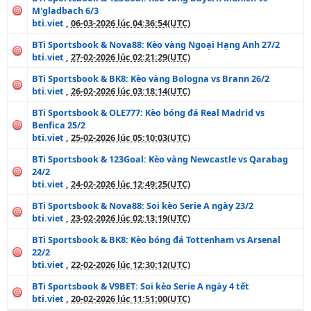
M'gladbach 6/3
bti.viet
,
06-03-2026 lúc 04:36:54(UTC)
BTi Sportsbook & Nova88: Kèo vàng Ngoại Hạng Anh 27/2
bti.viet
,
27-02-2026 lúc 02:21:29(UTC)
BTi Sportsbook & BK8: Kèo vàng Bologna vs Brann 26/2
bti.viet
,
26-02-2026 lúc 03:18:14(UTC)
BTi Sportsbook & OLE777: Kèo bóng đá Real Madrid vs
Benfica 25/2
bti.viet
,
25-02-2026 lúc 05:10:03(UTC)
BTi Sportsbook & 123Goal: Kèo vàng Newcastle vs Qarabag
24/2
bti.viet
,
24-02-2026 lúc 12:49:25(UTC)
BTi Sportsbook & Nova88: Soi kèo Serie A ngày 23/2
bti.viet
,
23-02-2026 lúc 02:13:19(UTC)
BTi Sportsbook & BK8: Kèo bóng đá Tottenham vs Arsenal
22/2
bti.viet
,
22-02-2026 lúc 12:30:12(UTC)
BTi Sportsbook & V9BET: Soi kèo Serie A ngày 4 tết
bti.viet
,
20-02-2026 lúc 11:51:00(UTC)