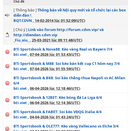
Chủ đề
[ Thông báo ]
Thông báo về Nội quy mới và tổ chức lại các box
diễn đàn !.
BQT.CDVN
,
14-02-2014 lúc 01:52:09(UTC)
[ Chú ý ]
Link vào forum http://forum.cdvn.vip/ và
http://diendan.cdvn.vip
_Fiu_xiu_
,
25-03-2021 lúc 09:11:48(UTC)
BTi Sportsbook & Nova88: Kèo vàng Real vs Bayern 7/4
bti.viet
,
07-04-2026 lúc 01:53:43(UTC)
BTi Sportsbook & M88: Soi kèo bán kết cup C1 hôm nay 7/4
bti.viet
,
07-04-2026 lúc 01:55:59(UTC)
BTi Sportsbook & BK8: Soi kèo thắng-thua Napoli vs AC Milan
6/4
bti.viet
,
06-04-2026 lúc 12:18:46(UTC)
BTi Sportsbook & 12BET: Kèo bóng đá La Liga 6/4
bti.viet
,
06-04-2026 lúc 12:14:36(UTC)
BTi Sportsbook & FABET: Soi kèo VĐQG Italia 4/4
bti.viet
,
04-04-2026 lúc 01:43:24(UTC)
BTi Sportsbook & OLE777: Kèo vàng Vallecano vs Elche 3/4