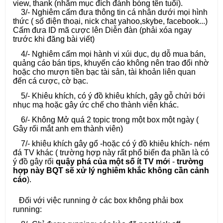
view, thank (nhằm mục đích đánh bóng tên tuổi).
3/- Nghiêm cấm đưa thông tin cá nhân dưới mọi hình
thức ( số điện thoại, nick chat yahoo,skybe, facebook...)
Cấm đưa ID mã cược lên Diễn đàn (phải xóa ngay
trước khi đăng bài viết)
4/- Nghiêm cấm mọi hành vi xúi dục, dụ dỗ mua bán,
quảng cáo bán tips, khuyến cáo không nên trao đổi nhờ
hoặc cho mượn tiền bạc tài sản, tài khoản liên quan
đến cá cược, cờ bạc.
5/- Khiêu khích, có ý đồ khiêu khích, gây gỗ chửi bới
nhục mạ hoặc gây ức chế cho thành viên khác.
6/- Không Mở quá 2 topic trong một box một ngày (
Gây rối mắt anh em thành viên)
7/- khiêu khích gây gổ -hoặc có ý đồ khiêu khích- ném
đá TV khác ( trường hợp này rất phổ biến đa phần là có
ý đồ gây rối
quậy phá của một
số ít TV mớ
i -
trường
hợp này BQT sẽ xử lý nghiêm khắc không cần cảnh
cáo
).
Đối với việc running ở các box không phải box
running: