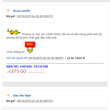
Bruce LeeVN
Đã gửi :
29/10/2010 lúc 02:26:32(UTC)
Thanks cụ rùa, xin ý kiến thêm, để xoi xẻ kèo cũng phải xem kỹ
phong độ và tính chất giải đấu nữa nhé...
Chúc thắng to.
Sửa bởi người viết
29/10/2010 lúc 02:36:18(UTC)
|
Lý do: Chưa rõ
KIÊN TRÌ - CHỜ ĐỢI - CÓ CƠ HỘI
LET'S GO ..............
-->
Đào Văn Nam
Đã gửi :
29/10/2010 lúc 05:42:49(UTC)