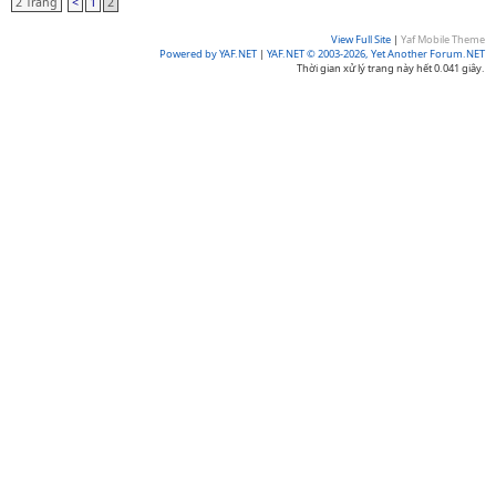
2 Trang
<
1
2
View Full Site
|
Yaf Mobile Theme
Powered by YAF.NET
|
YAF.NET © 2003-2026, Yet Another Forum.NET
Thời gian xử lý trang này hết 0.041 giây.