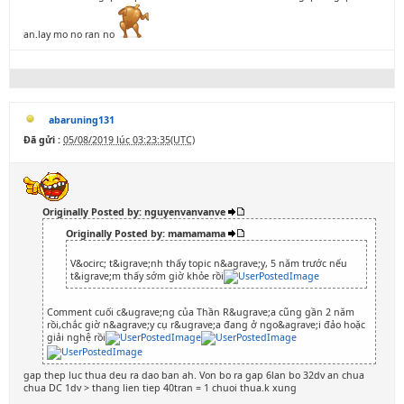
an.lay mo no ran no
abaruning131
Đã gửi :
05/08/2019 lúc 03:23:35(UTC)
Originally Posted by: nguyenvanvanve
Originally Posted by: mamamama
V&ocirc; t&igrave;nh thấy topic n&agrave;y, 5 năm trước nếu
t&igrave;m thấy sớm giờ khỏe rồi
Comment cuối c&ugrave;ng của Thần R&ugrave;a cũng gần 2 năm
rồi,chắc giờ n&agrave;y cụ r&ugrave;a đang ở ngo&agrave;i đảo hoặc
giải nghệ rồi
gap thep luc thua deu ra dao ban ah. Von bo ra gap 6lan bo 32dv an chua
chua DC 1dv > thang lien tiep 40tran = 1 chuoi thua.k xung