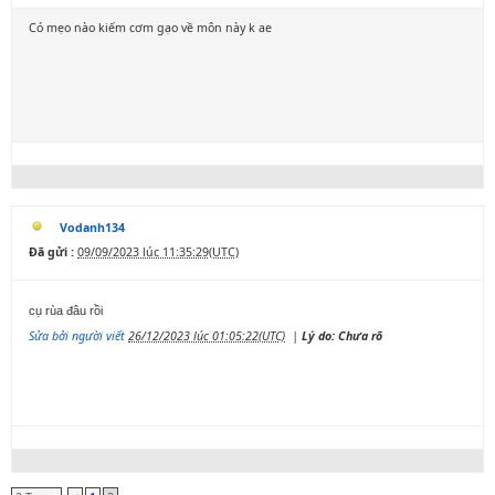
Có mẹo nào kiếm cơm gạo về môn này k ae
Vodanh134
Đã gửi :
09/09/2023 lúc 11:35:29(UTC)
cụ rùa đâu rồi
Sửa bởi người viết
26/12/2023 lúc 01:05:22(UTC)
|
Lý do: Chưa rõ