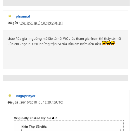
plasmacd
Đã gửi :
25/10/2010 lúc 09:59:29(UTC)
chào Rùa già , ngưỡng mộ lão từ hồi WC , lúc tham gia 4rum thì thấy có mỗi
Rùa em , học PP OHT những trận lvl của Rùa em kiếm đều đều
RugbyPlayer
Đã gửi :
26/10/2010 lúc 12:39:43(UTC)
Originally Posted by: Siê
Kiến Thợ đã viết: