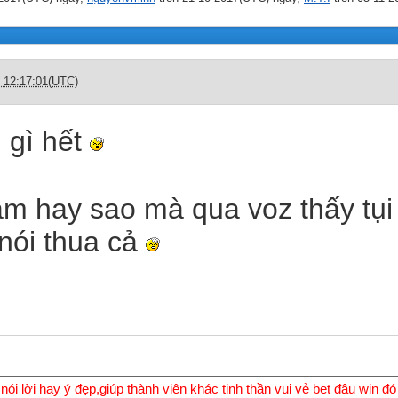
c 12:17:01(UTC)
 gì hết
ắm hay sao mà qua voz thấy tụi
nói thua cả
nói lời hay ý đẹp,giúp thành viên khác tinh thần vui vẻ bet đâu win đó