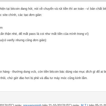
 tại bitcoin đang hót, nói về chuyển và rút tiền thì an toàn - vì bản chất bi
c site chính, các tạo đơn giản:
om
 cẩn thận nhé, để mất pass là coi như mất tiền của mình trong ví)
u(có verify nhưng cũng đơn giản):
ân hàng - thường dung vcb, còn tiền bitcoin bác dùng vào mục đích gì đố ai bi
thôi, chứ giờ đào hơi bị phê và đầu tư máy móc cũng kinh lắm.
-2017(UTC) ngày,
nguyenvminh
trên 21-10-2017(UTC) ngày,
M.T.I
trên 05-11-