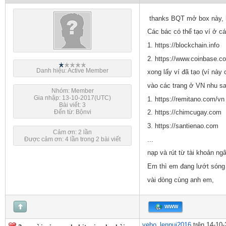
thanks BQT mở box này, hiện
Các bác có thể tạo ví ở cá
1. https://blockchain.info
2. https://www.coinbase.c
Danh hiệu: Active Member
xong lấy ví đã tạo (ví này
vào các trang ở VN nhu sa
Nhóm: Member
Gia nhập: 13-10-2017(UTC)
1. https://remitano.com/vn
Bài viết: 3
Đến từ: Bộnvi
2. https://chimcugay.com
3. https://santienao.com
Cảm ơn: 2 lần
Được cảm ơn: 4 lần trong 2 bài viết
...
nạp và rút từ tài khoản ng
Em thì em đang lướt sóng 
vài dòng cùng anh em,
WWW
vebo_lennui2016
trên 14-10