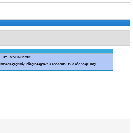
 alt="" /></span></p>
ứ kh&ocirc;ng thấy thằng n&agrave;o n&oacute;i thua cả&nbsp;<img