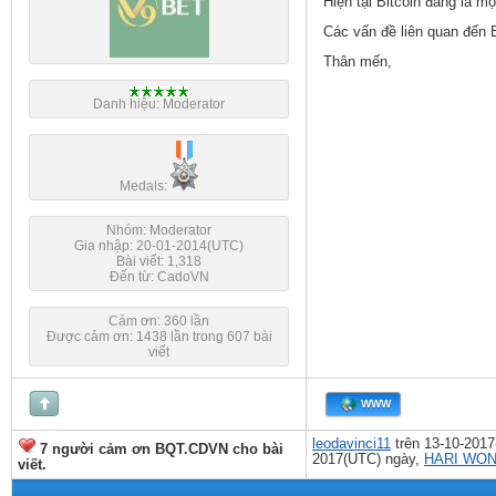
Hiện tại Bitcoin đang là m
Các vấn đề liên quan đến 
Thân mến,
Danh hiệu: Moderator
Medals:
Nhóm: Moderator
Gia nhập: 20-01-2014(UTC)
Bài viết: 1,318
Đến từ: CadoVN
Cảm ơn: 360 lần
Được cảm ơn: 1438 lần trong 607 bài
viết
WWW
leodavinci11
trên 13-10-201
7 người cảm ơn BQT.CDVN cho bài
2017(UTC) ngày,
HARI WO
viết.