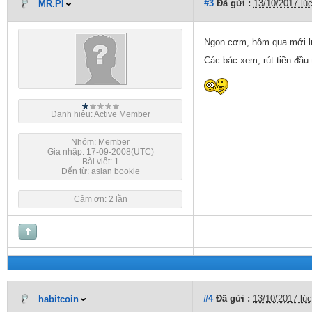
#3
Đã gửi :
13/10/2017 lú
MR.PI
Ngon cơm, hôm qua mới lư
Các bác xem, rút tiền đầu t
Danh hiệu: Active Member
Nhóm: Member
Gia nhập: 17-09-2008(UTC)
Bài viết: 1
Đến từ: asian bookie
Cảm ơn: 2 lần
#4
Đã gửi :
13/10/2017 lú
habitcoin