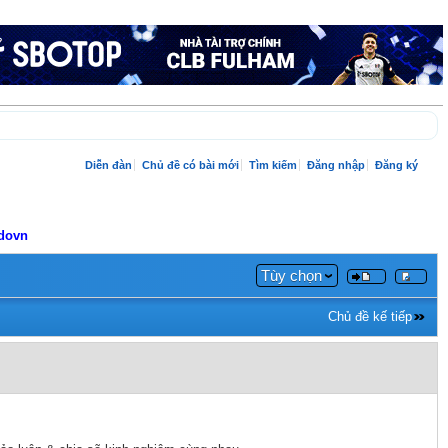
Diễn đàn
Chủ đề có bài mới
Tìm kiếm
Đăng nhập
Đăng ký
adovn
Tùy chọn
Chủ đề kế tiếp