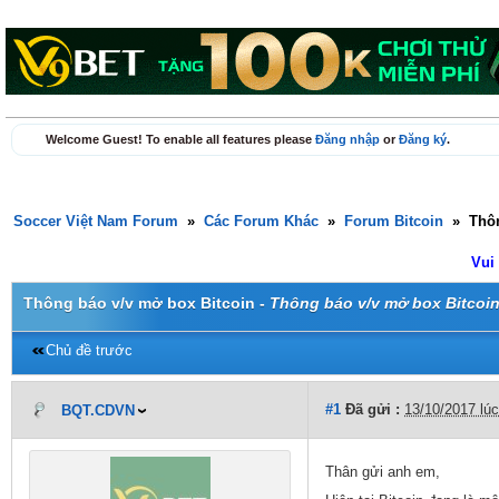
Welcome Guest! To enable all features please
Đăng nhập
or
Đăng ký
.
Soccer Việt Nam Forum
»
Các Forum Khác
»
Forum Bitcoin
»
Thôn
Vui
Thông báo v/v mở box Bitcoin -
Thông báo v/v mở box Bitcoi
Chủ đề trước
#1
Đã gửi :
13/10/2017 lú
BQT.CDVN
Thân gửi anh em,