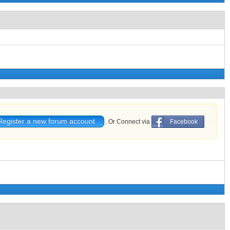
Register a new forum account
. Or Connect via
Facebook