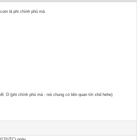
tcoin là phi chính phủ mà.
ết :D (phi chính phủ mà - nói chung có liên quan tới xhd hehe)
2017(UTC) ngày