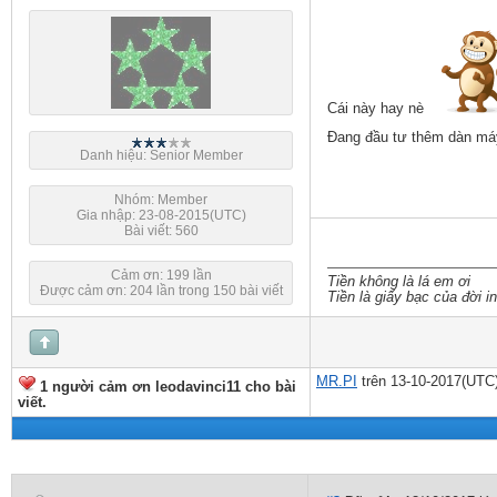
Cái này hay nè
Đang đầu tư thêm dàn m
Danh hiệu: Senior Member
Nhóm: Member
Gia nhập: 23-08-2015(UTC)
Bài viết: 560
Cảm ơn: 199 lần
Tiền không là lá em ơi
Được cảm ơn: 204 lần trong 150 bài viết
Tiền là giấy
bạc của đời in
MR.PI
trên 13-10-2017(UTC
1 người cảm ơn leodavinci11 cho bài
viết.