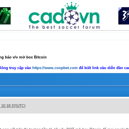
g báo v/v mở box Bitcoin
 lòng truy cập vào
https://www.coopbet.com
để biết link vào diễn đàn c
n
c 10:18:37(UTC)