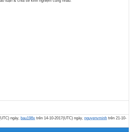
thảo luận & chia sẽ kinh nghiệm cùng nhau.
(UTC) ngày,
bau198x
trên 14-10-2017(UTC) ngày,
nguyenvminh
trên 21-10-