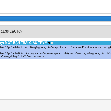
c 11:36:02(UTC)
d by: MỘT BẠN TRAI GIẤU TRYM
ize: 24pt;">kh&ocirc;ng hiểu g&igrave; hết&nbsp;<img src="/Images/Emoticons/eusa_doh.gif"
size: 24pt;">bộ dễ ăn lắm hay sao m&agrave; qua voz thấy tụi n&oacute; to&agrave;n ăn ch
s/eusa_doh.gif" alt="" /></span></p>