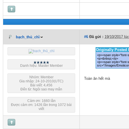
#6
Đã gửi :
19/10/2017 lú
bạch_thủ_chì
Originally Poste
<p><span style="font-s
<p>&nbsp;</p>
<p><span style="font-
Danh hiệu: Master Member
src="/Images/Emoticon
Nhóm: Member
Toàn ăn hết mà
Gia nhập: 24-10-2010(UTC)
Bài viết: 4,456
Đến từ: Ngôi sao may mắn
Cảm ơn: 1660 lần
Được cảm ơn: 1426 lần trong 1072 bài
viết