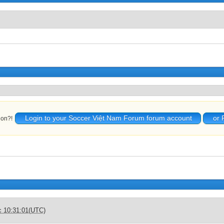
Login to your Soccer Việt Nam Forum forum account
or 
ion?!
c 10:31:01(UTC)