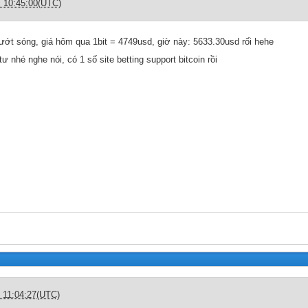
c 10:45:00(UTC)
ớt sóng, giá hôm qua 1bit = 4749usd, giờ này: 5633.30usd rối hehe
ư nhé nghe nói, có 1 số site betting support bitcoin rồi
c 11:04:27(UTC)