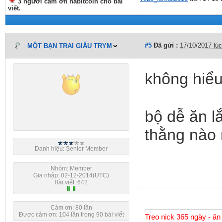
3 người cảm ơn habitcoin cho bài
viết.
#5
Đã gửi :
17/10/2017 lú
MỘT BẠN TRAI GIẤU TRYM
không hiểu
bộ dễ ăn l
thằng nào 
Danh hiệu: Senior Member
Nhóm: Member
Gia nhập: 02-12-2014(UTC)
Bài viết: 642
Cảm ơn: 80 lần
Được cảm ơn: 104 lần trong 90 bài viết
Treo nick 365 ngày - ăn 