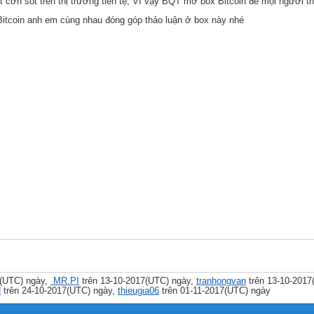
ột cơn sốt trên thị trường tiền tệ, Vì vậy BQT mở box Bitcoin để mọi người 
Bitcoin anh em cùng nhau đóng góp thảo luận ở box này nhé
7(UTC) ngày,
MR.PI
trên 13-10-2017(UTC) ngày,
tranhongvan
trên 13-10-2017
N
trên 24-10-2017(UTC) ngày,
thieugia06
trên 01-11-2017(UTC) ngày