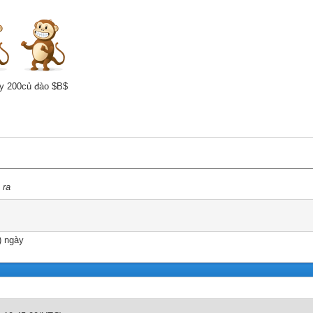
áy 200củ đào $B$
 ra
) ngày