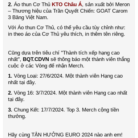
2.
Áo thun Cơ Thủ
KTO Châu Á
, sản xuất bởi Meron
– Thương hiệu của Trần Quyết Chiến: GOAT Carom
3 Băng Việt Nam.
Với Áo thun Cơ Thủ, có thể yêu cầu tùy chỉnh như:
in theo áo của Cơ Thủ yêu thích, in thêm tên riêng.
Cũng dựa trên tiêu chí "Thành tích xếp hạng cao
nhất",
BQT.CDVN
sẽ thông báo một thành viên thắng
cuộc ở các Vòng để nhận Merch.
1.
Vòng Loại: 27/6/2024. Một thành viên Hạng cao
nhất tại đây.
2.
Vòng 16: 3/7/2024. Một thành viên Hạng cao nhất
tại đây.
3.
Chung Kết: 17/7/2024. Top 3. Merch cộng tiền
thưởng.
Hãy cùng TẬN HƯỞNG EURO 2024 nào anh em!