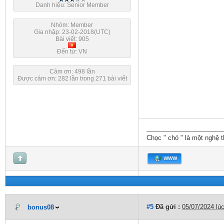
Danh hiệu: Senior Member
Nhóm: Member
Gia nhập: 23-02-2018(UTC)
Bài viết: 905
Đến từ: VN
Cảm ơn: 498 lần
Được cảm ơn: 282 lần trong 271 bài viết
Chọc " chó " là một nghệ t
WWW
#5
Đã gửi :
05/07/2024 lú
bonus08