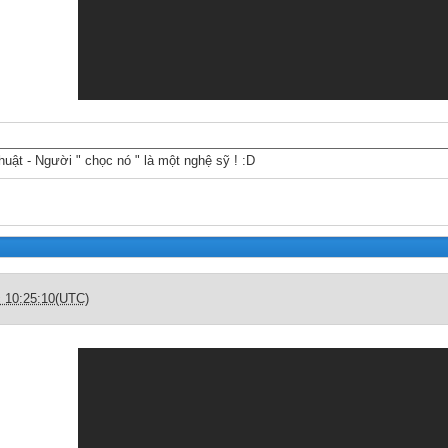
huật - Người " chọc nó " là một nghệ sỹ ! :D
c 10:25:10(UTC)