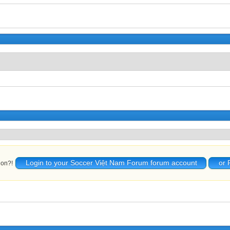
Login to your Soccer Việt Nam Forum forum account
or 
ion?!