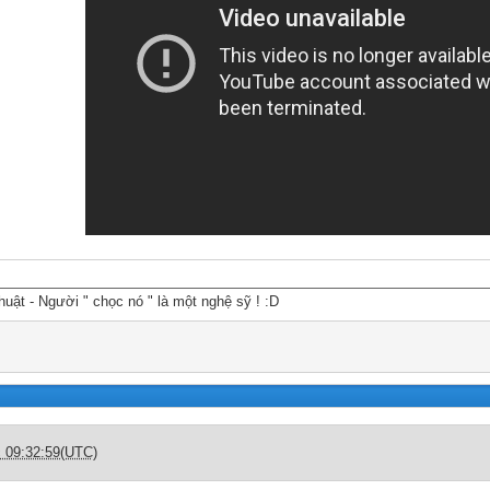
huật - Người " chọc nó " là một nghệ sỹ ! :D
c 09:32:59(UTC)