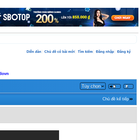
Diễn đàn
Chủ đề có bài mới
Tìm kiếm
Đăng nhập
Đăng ký
adovn
Tùy chọn
Chủ đề kế tiếp