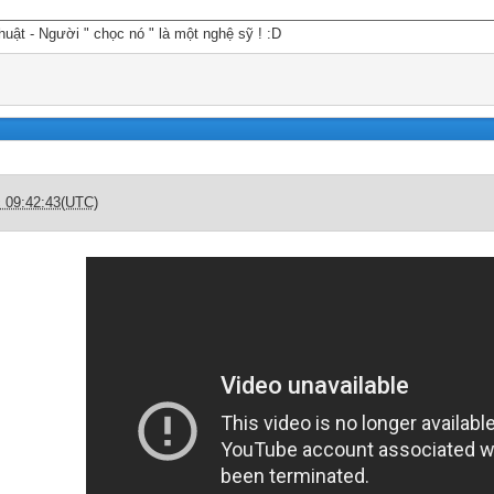
huật - Người " chọc nó " là một nghệ sỹ ! :D
c 09:42:43(UTC)