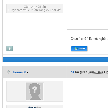
Cảm ơn: 498 lần
Được cảm ơn: 282 lần trong 271 bài viết
Chọc " chó " là một nghệ t
WWW
#4
Đã gửi :
04/07/2024 lú
bonus08