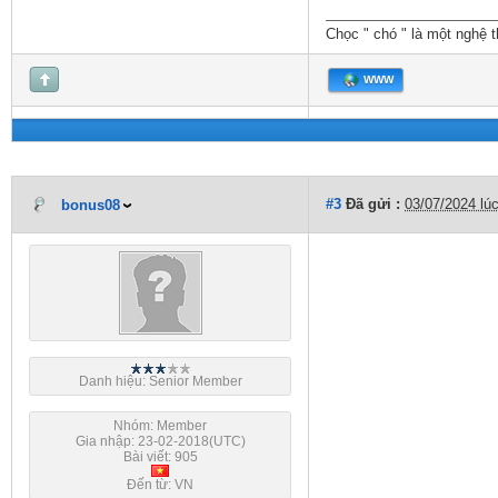
Chọc " chó " là một nghệ t
WWW
#3
Đã gửi :
03/07/2024 lú
bonus08
Danh hiệu: Senior Member
Nhóm: Member
Gia nhập: 23-02-2018(UTC)
Bài viết: 905
Đến từ: VN