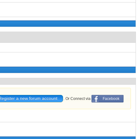
Register a new forum account
. Or Connect via
Facebook