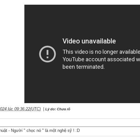
2024 lúc 09:36:22(UTC)
|
Lý do: Chưa rõ
huật - Người " chọc nó " là một nghệ sỹ ! :D