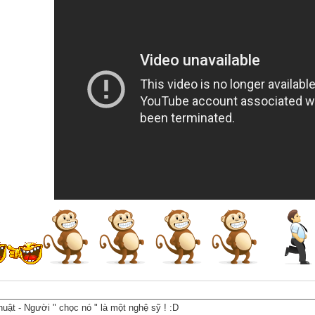
huật - Người " chọc nó " là một nghệ sỹ ! :D