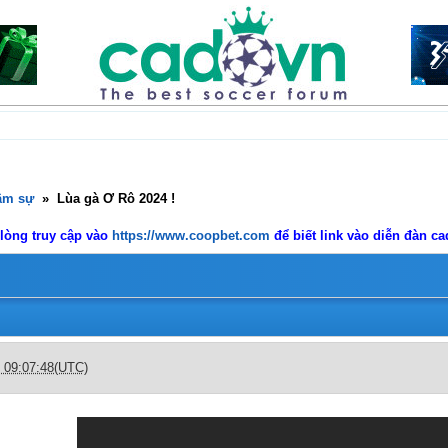
âm sự
»
Lùa gà Ơ Rô 2024 !
 lòng truy cập vào
https://www.coopbet.com
để biết link vào diễn đàn c
c 09:07:48(UTC)