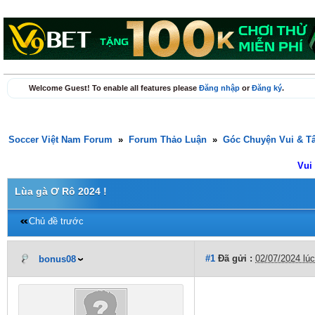
Welcome Guest! To enable all features please
Đăng nhập
or
Đăng ký
.
Soccer Việt Nam Forum
»
Forum Thảo Luận
»
Góc Chuyện Vui & T
Vui
Lùa gà Ơ Rô 2024 !
Chủ đề trước
#1
Đã gửi :
02/07/2024 lú
bonus08