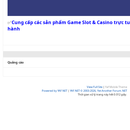
✅
Cung cấp các sản phẩm Game Slot & Casino trực tuy
hành
Quảng cáo
View Full Site
|
Yaf Mobile Theme
Powered by YAF.NET
|
YAF.NET © 2003-2026, Yet Another Forum.NET
Thời gian xử lý trang này hết 0.012 giây.