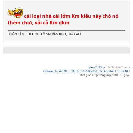
cái loại nhà cái lởm Km kiểu này chó nó
thèm chơi, vãi cả Km dkm
BUỒN LÀM CHI E ƠI...LỠ SAI VẪN KỊP QUAY LẠI !
View Full Site
|
Yaf Mobile Theme
Powered by YAF.NET
|
YAF.NET © 2003-2026, Yet Another Forum.NET
Thời gian xử lý trang này hết 0.015 giây.