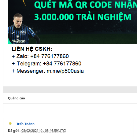
Quảng cáo
Trấn Thành
Đã gửi :
08/02/2021 lúc 05:46:59(UTC)