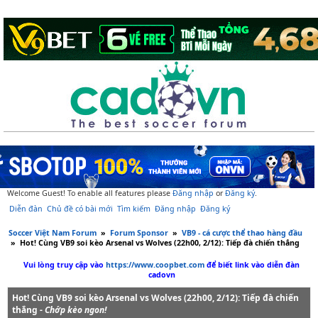
Welcome Guest! To enable all features please
Đăng nhập
or
Đăng ký
.
Diễn đàn
Chủ đề có bài mới
Tìm kiếm
Đăng nhập
Đăng ký
Soccer Việt Nam Forum
»
Forum Sponsor
»
VB9 - cá cược thể thao hàng đầu
»
Hot! Cùng VB9 soi kèo Arsenal vs Wolves (22h00, 2/12): Tiếp đà chiến thắng
Vui lòng truy cập vào
https://www.coopbet.com
để biết link vào diễn đàn
cadovn
Hot! Cùng VB9 soi kèo Arsenal vs Wolves (22h00, 2/12): Tiếp đà chiến
thắng -
Chớp kèo ngon!