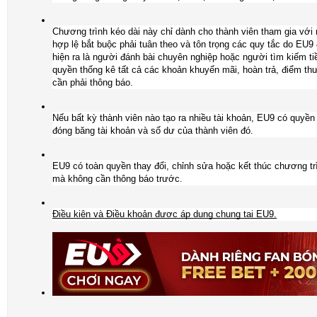
Chương trình kéo dài này chỉ dành cho thành viên tham gia với m
hợp lệ bắt buộc phải tuân theo và tôn trọng các quy tắc do EU9 đ
hiện ra là người đánh bài chuyên nghiệp hoặc người tìm kiếm ti
quyền thống kê tất cả các khoản khuyến mãi, hoàn trả, điểm th
cần phải thông báo.
Nếu bất kỳ thành viên nào tạo ra nhiều tài khoản, EU9 có quyền 
đóng băng tài khoản và số dư của thành viên đó.
EU9 có toàn quyền thay đổi, chỉnh sửa hoặc kết thúc chương trìn
mà không cần thông báo trước.
Điều kiện và Điều khoản được áp dụng chung tại EU9.