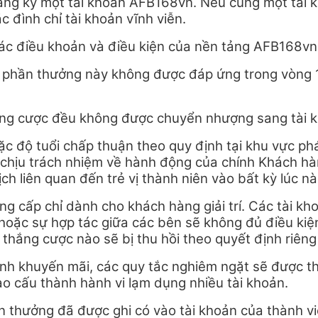
ăng ký một tài khoản AFB168vn. Nếu cùng một tài 
 đình chỉ tài khoản vĩnh viễn.
ác điều khoản và điều kiện của nền tảng AFB168vn
o phần thưởng này không được đáp ứng trong vòng 
hắng cược đều không được chuyển nhượng sang tài k
ặc độ tuổi chấp thuận theo quy định tại khu vực p
ể chịu trách nhiệm về hành động của chính Khách hà
ch liên quan đến trẻ vị thành niên vào bất kỳ lúc nà
ng cấp chỉ dành cho khách hàng giải trí. Các tài kh
ợc hoặc sự hợp tác giữa các bên sẽ không đủ điều k
 thắng cược nào sẽ bị thu hồi theo quyết định riê
ình khuyến mãi, các quy tắc nghiêm ngặt sẽ được th
o cấu thành hành vi lạm dụng nhiều tài khoản.
iền thưởng đã được ghi có vào tài khoản của thành 