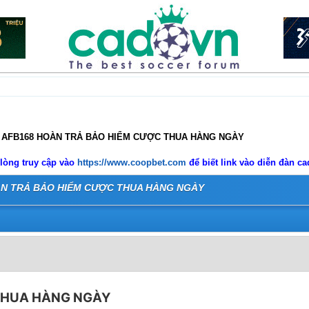
AFB168 HOÀN TRẢ BẢO HIỂM CƯỢC THUA HÀNG NGÀY
 lòng truy cập vào
https://www.coopbet.com
để biết link vào diễn đàn c
N TRẢ BẢO HIỂM CƯỢC THUA HÀNG NGÀY
THUA HÀNG NGÀY