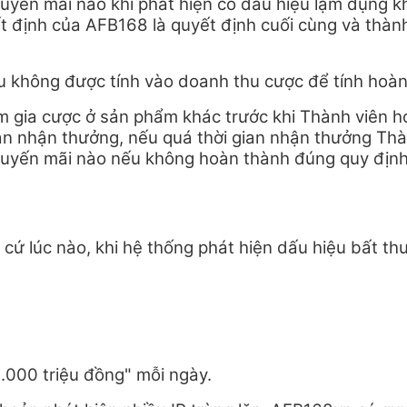
uyến mãi nào khi phát hiện có dấu hiệu lạm dụng k
t định của AFB168 là quyết định cuối cùng và thành
u không được tính vào doanh thu cược để tính hoàn
m gia cược ở sản phẩm khác trước khi Thành viên h
ian nhận thưởng, nếu quá thời gian nhận thưởng Thà
khuyến mãi nào nếu không hoàn thành đúng quy địn
ứ lúc nào, khi hệ thống phát hiện dấu hiệu bất th
00.000 triệu đồng" mỗi ngày.