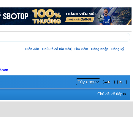
Diễn đàn
Chủ đề có bài mới
Tìm kiếm
Đăng nhập
Đăng ký
adovn
Tùy chọn
Chủ đề kế tiếp