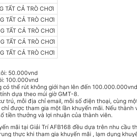
G TẤT CẢ TRÒ CHƠI
G TẤT CẢ TRÒ CHƠI
G TẤT CẢ TRÒ CHƠI
G TẤT CẢ TRÒ CHƠI
G TẤT CẢ TRÒ CHƠI
 tôi: 50.000vnd
tôi: 100.000vnd
g có thể rút không giới hạn lên đến 100.000.000vn
 tính dựa theo múi giờ GMT-8.
cư trú, mỗi địa chỉ email, mỗi số điện thoại, cùng m
P chỉ được tham gia một lần khuyến mãi. Nếu thành 
ố tiền thưởng và lợi nhuận của thành viên.
yến mãi tại Giải Trí AFB168 đều dựa trên nhu cầu 
rung thực khi tham gia khuyến mãi , lạm dụng khu