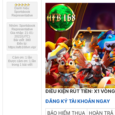
Danh hiệu:
Sportsbook
Representative
Nhóm: Sportsbook
Representative
Gia nhập: 21-01-
2022(UTC)
Bài viết: 380
Đến từ:
https://afb168vn.vip/
Cảm ơn: 1 lần
Được cảm ơn: 1 lần
trong 1 bài viết
ĐIỀU KIỆN RÚT TIỀN: X1 VÒN
ĐĂNG KÝ TÀI KHOẢN NGAY
BẢO HIỂM THUA
HOÀN TRẢ