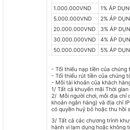
1.000.000VND
1% ÁP DỤN
5.000.000VND
2% ÁP DỤN
20.000.000VND
3% ÁP DỤN
30.000.000VND
4% ÁP DỤN
50.000.000VND
5% ÁP DỤN
- Tối thiểu nạp tiền của chúng
- Tối thiểu rút tiền của chúng 
- Mỗi tài khoản của khách hàn
1/ Tất cả khuyến mãi Thời gian
2/ Mỗi người chơi, mỗi địa chỉ 
khoản ngân hàng) và địa chỉ I
có quyền huỷ bỏ hoặc thu hồi s
3/ Tất cả các chương trình khu
hành vi lạm dụng hoặc không t