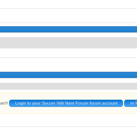
Login to your Soccer Việt Nam Forum forum account
or 
ion?!