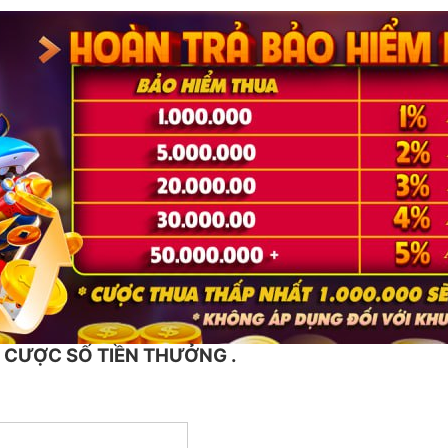
G CƯỢC SỐ TIỀN THƯỞNG .